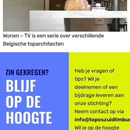
Wonen – TV is een serie over verschillende
Belgische toparchitecten
ZIN GEKREGEN?
Heb je vragen of
BLIJF
tips? Wil je
deelnemen of een
OP DE
bijdrage leveren aan
onze stichting?
HOOGTE
Neem contact op via
info@toposzuidlimbur
Wil je op de hoogte