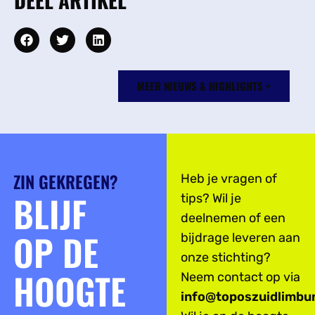
dmvA
Renaat Braem
MEER NIEUWS & HIGHLIGHTS +
Vens Vanbelle
Jo Van Den Berghe
ZIN GEKREGEN?
Heb je vragen of
BLIJF
tips? Wil je
deelnemen of een
OP DE
bijdrage leveren aan
onze stichting?
HOOGTE
Neem contact op via
info@toposzuidlimbur