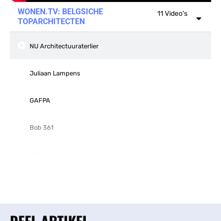
WONEN.TV: BELGSICHE
11 Video's
TOPARCHITECTEN
NU Architectuuraterlier
Juliaan Lampens
GAFPA
Bob 361
Jaques Dupuis
Sarah Poot
Jo Van Den Berghe
DEEL ARTIKEL